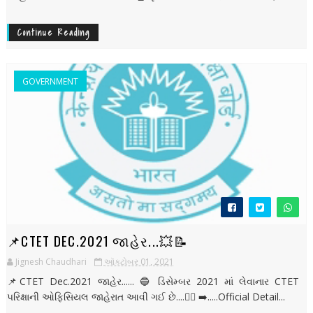
Continue Reading
GOVERNMENT
📌CTET DEC.2021 જાહેર...💥📝
Jignesh Chaudhari
ઑક્ટોબર 01, 2021
📌CTET Dec.2021 જાહેર...... 🔵 ડિસેમ્બર 2021 માં લેવાનાર CTET
પરિક્ષાની ઓફિસિયલ જાહેરાત આવી ગઈ છે....👇🏻 ➡️.....Official Detail...