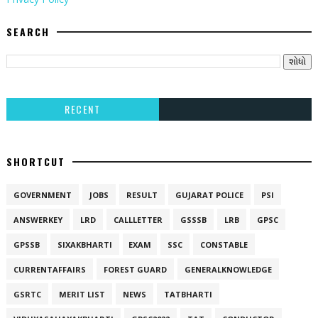
SEARCH
RECENT
SHORTCUT
GOVERNMENT
JOBS
RESULT
GUJARAT POLICE
PSI
ANSWERKEY
LRD
CALLLETTER
GSSSB
LRB
GPSC
GPSSB
SIXAKBHARTI
EXAM
SSC
CONSTABLE
CURRENTAFFAIRS
FOREST GUARD
GENERALKNOWLEDGE
GSRTC
MERIT LIST
NEWS
TATBHARTI