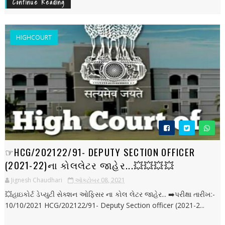
Continue Reading
HIGHCOURT
☞︎︎︎HCG/202122/91- DEPUTY SECTION OFFICER
(2021-22)ના કોલલેટર જાહેર...💥💥💥💥
Jignesh Chaudhari
ઑક્ટોબર 08, 2021
💥હાઇકોર્ટ ડેપ્યુટી સેક્શન ઓફિસર ના કોલ લેટર જાહેર... ➡️પરીક્ષા તારીખ:-
10/10/2021 HCG/202122/91- Deputy Section officer (2021-2...