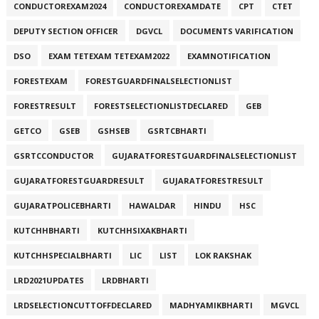
CONDUCTOREXAM2024
CONDUCTOREXAMDATE
CPT
CTET
DEPUTY SECTION OFFICER
DGVCL
DOCUMENTS VARIFICATION
DSO
EXAM TETEXAM TETEXAM2022
EXAMNOTIFICATION
FORESTEXAM
FORESTGUARDFINALSELECTIONLIST
FORESTRESULT
FORESTSELECTIONLISTDECLARED
GEB
GETCO
GSEB
GSHSEB
GSRTCBHARTI
GSRTCCONDUCTOR
GUJARATFORESTGUARDFINALSELECTIONLIST
GUJARATFORESTGUARDRESULT
GUJARATFORESTRESULT
GUJARATPOLICEBHARTI
HAWALDAR
HINDU
HSC
KUTCHHBHARTI
KUTCHHSIXAKBHARTI
KUTCHHSPECIALBHARTI
LIC
LIST
LOK RAKSHAK
LRD2021UPDATES
LRDBHARTI
LRDSELECTIONCUTTOFFDECLARED
MADHYAMIKBHARTI
MGVCL