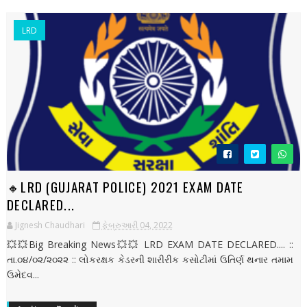
LRD
🔸LRD (GUJARAT POLICE) 2021 EXAM DATE
DECLARED...
Jignesh Chaudhari
ફેબ્રુઆરી 04, 2022
💥💥Big Breaking News💥💥 LRD EXAM DATE DECLARED.... ::
તા.૦૪/૦૨/૨૦૨૨ :: લોકરક્ષક કેડરની શારીરીક કસોટીમાં ઉતિર્ણ થનાર તમામ
ઉમેદવ...