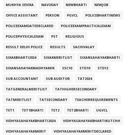
MUKHYA SEVIKA
NAVODAY
NEWBHARTI
NEWJOB
OFFICE ASSISTANT
PERSON
PGVCL
POLICEBHARTINEWS
POLICEEXAMDATEDECLARED
POLICEEXAMPRACTICALEXAM
POLICEPHYSICALEXAM
PST
RELIGIOUS
RESULT DELHI POLICE
RESULTS
SACHIVALAY
SIXAKBHARTI2024
SIXAKMERITLIST
SIXANSAHAYAKBHARTI
SIXANSAHAYAKMADHYAMIK
SSC10
STD10
STD12
SUB ACCOUNTANT
SUB AUDITOR
TAT2024
TATGENERALMERITLIST
TATHIGHERSECONDARY
TATMERITLIST
TATSECONDARY
TEACHERREQUIREMENTS
TET1
TET1BHARTI
TET2
TET2BHARTI
UGVCL
VIDHYASAHAYAKBHARTI2024
VIDHYASAHAYAKBHARTIKUTCHH
VIDHYASAHAYAKMERIT
VIDHYASAHAYAKMERITDECLARED