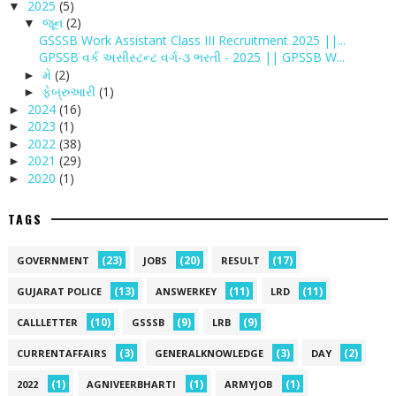
2025
(5)
▼
જૂન
(2)
▼
GSSSB Work Assistant Class III Recruitment 2025 ||...
GPSSB વર્ક અસીસ્ટન્ટ વર્ગ-૩ ભરતી - 2025 || GPSSB W...
મે
(2)
►
ફેબ્રુઆરી
(1)
►
2024
(16)
►
2023
(1)
►
2022
(38)
►
2021
(29)
►
2020
(1)
►
TAGS
(23)
(20)
(17)
GOVERNMENT
JOBS
RESULT
(13)
(11)
(11)
GUJARAT POLICE
ANSWERKEY
LRD
(10)
(9)
(9)
CALLLETTER
GSSSB
LRB
(3)
(3)
(2)
CURRENTAFFAIRS
GENERALKNOWLEDGE
DAY
(1)
(1)
(1)
2022
AGNIVEERBHARTI
ARMYJOB