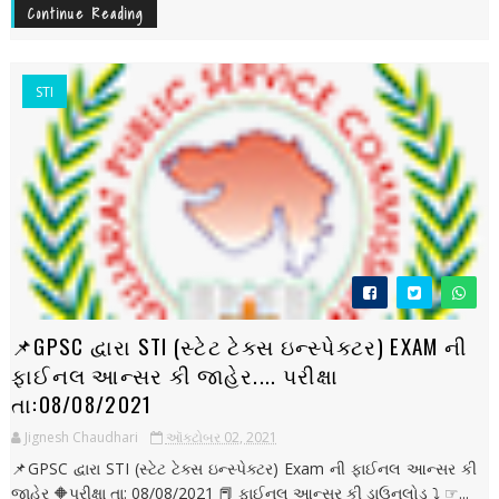
Continue Reading
STI
📌GPSC દ્વારા STI (સ્ટેટ ટેક્સ ઇન્સ્પેક્ટર) EXAM ની
ફાઈનલ આન્સર કી જાહેર.... પરીક્ષા
તા:08/08/2021
Jignesh Chaudhari
ઑક્ટોબર 02, 2021
📌GPSC દ્વારા STI (સ્ટેટ ટેક્સ ઇન્સ્પેક્ટર) Exam ની ફાઈનલ આન્સર કી
જાહેર 🔶પરીક્ષા તા: 08/08/2021 📕 ફાઈનલ આન્સર કી ડાઉનલોડ ⤵️ ☞...