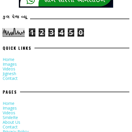
કુલ પેજ વ્યૂ
1
2
3
4
5
0
QUICK LINKS
Home
Images
Videos
Jignesh
Contact
PAGES
Home
Images
Videos
SmileRe
About Us
Contact
Privacy Policy