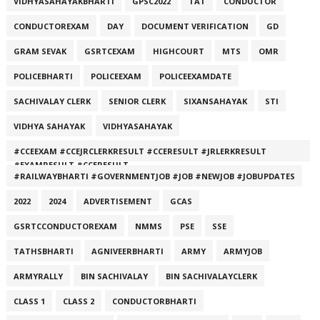
VIDHYASAHAYAKBHARTI
GPSC2022
TAT
CONDUCTOR
CONDUCTOREXAM
DAY
DOCUMENT VERIFICATION
GD
GRAM SEVAK
GSRTCEXAM
HIGHCOURT
MTS
OMR
POLICEBHARTI
POLICEEXAM
POLICEEXAMDATE
SACHIVALAY CLERK
SENIOR CLERK
SIXANSAHAYAK
STI
VIDHYA SAHAYAK
VIDHYASAHAYAK
#CCEEXAM #CCEJRCLERKRESULT #CCERESULT #JRLERKRESULT
#EXAMRESULT #CCERESULT
#RAILWAYBHARTI #GOVERNMENTJOB #JOB #NEWJOB #JOBUPDATES
2022
2024
ADVERTISEMENT
GCAS
GSRTCCONDUCTOREXAM
NMMS
PSE
SSE
TATHSBHARTI
AGNIVEERBHARTI
ARMY
ARMYJOB
ARMYRALLY
BIN SACHIVALAY
BIN SACHIVALAYCLERK
CLASS 1
CLASS 2
CONDUCTORBHARTI